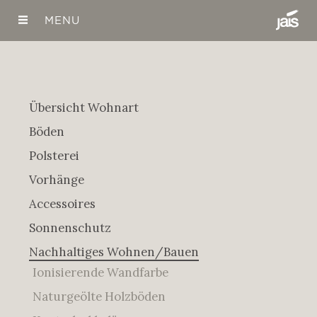
MENU
Übersicht Wohnart
Böden
Holzboden
Polsterei
Teppichboden
Vorhänge
Vinylboden
Accessoires
Korkboden
Sonnenschutz
Linoleum
Innen
Nachhaltiges Wohnen/Bauen
PVC-Boden
Aussen
Ionisierende Wandfarbe
Insektenschutz
Naturgeölte Holzböden