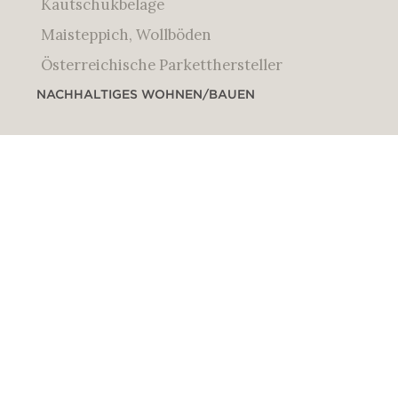
Kautschukbeläge
Maisteppich, Wollböden
Österreichische Parketthersteller
NACHHALTIGES WOHNEN/BAUEN