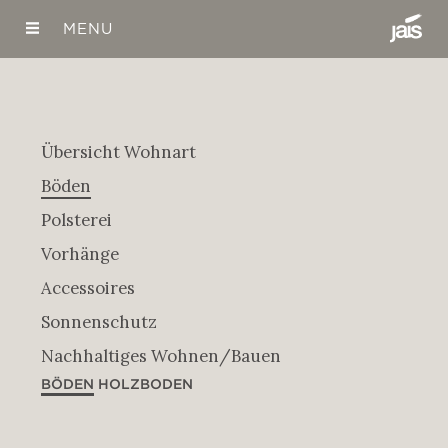
MENU
Übersicht Wohnart
Böden
Holzboden
Polsterei
Teppichboden
Vorhänge
Vinylboden
Accessoires
Korkboden
Sonnenschutz
Linoleum
Innen
Nachhaltiges Wohnen/Bauen
PVC-Boden
Aussen
Ionisierende Wandfarbe
BÖDEN
HOLZBODEN
Insektenschutz
Naturgeölte Holzböden