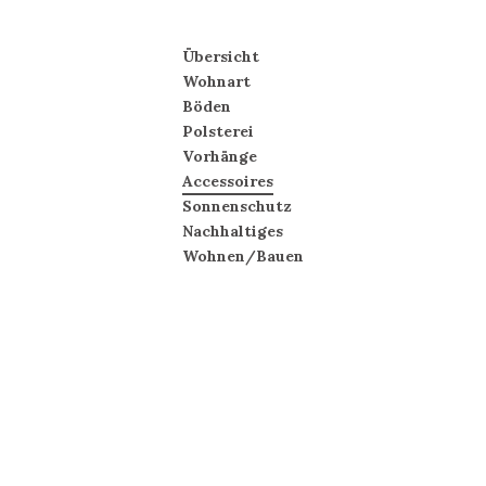
Übersicht
Wohnart
Böden
Holzboden
Polsterei
Teppichboden
Vorhänge
Vinylboden
Accessoires
Korkboden
Sonnenschutz
Linoleum
Innen
Nachhaltiges
PVC-Boden
Aussen
Wohnen/Bauen
Insektenschutz
Ionisierende
Wandfarbe
Naturgeölte
Holzböden
Kautschukbeläge
Maisteppich,
Wollböden
Österreichische
Parketthersteller