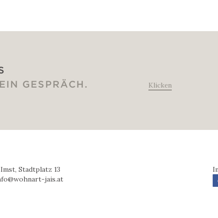
S
 EIN GESPRÄCH.
Imst, Stadtplatz 13
I
nfo
@
wohnart-jais.at